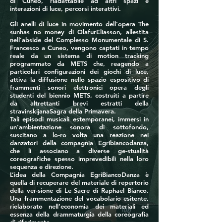
di Cuneo, riadattabile ad altri spazi e
interazioni di luce, percorsi interattivi.
Gli anelli di luce in movimento dell’opera The
sunhas no money di OlafurEliasson, allestita
nell’abside del Complesso Monumentale di S.
Francesco a Cuneo, vengono captati in tempo
reale da un sistema di motion tracking
programmato da METS che, reagendo a
particolari configurazioni dei giochi di luce,
attiva la diffusione nello spazio espositivo di
frammenti sonori elettronici opera degli
studenti del biennio METS, costruiti a partire
da altrettanti brevi estratti della
stravinskijanaSagra della Primavera.
Tali episodi musicali estemporanei, immersi in
un’ambientazione sonora di sottofondo,
suscitano a lo-ro volta una reazione nei
danzatori della compagnia Egribiancodanza,
che li associano a diverse ge-stualità
coreografiche spesso imprevedibili nella loro
sequenza e direzione.
L’idea della Compagnia EgriBiancoDanza è
quella di recuperare del materiale di repertorio
della ver-sione di Le Sacre di Raphael Bianco.
Una frammentazione del vocabolario esitente,
rielaborato nell’economia dei materiali ed
essenza della drammaturgia della coreografia