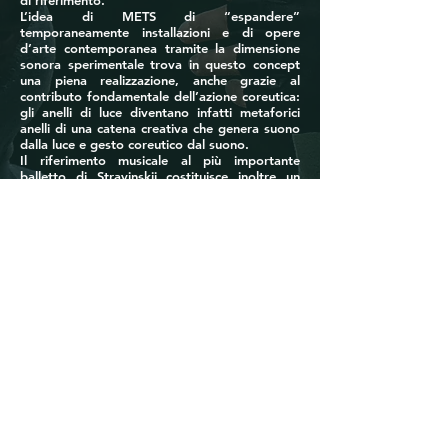
di riferimento.
L’idea di METS di “espandere”
temporaneamente installazioni e di opere
d’arte contemporanea tramite la dimensione
sonora sperimentale trova in questo concept
una piena realizzazione, anche grazie al
contributo fondamentale dell’azione coreutica:
gli anelli di luce diventano infatti metaforici
anelli di una catena creativa che genera suono
dalla luce e gesto coreutico dal suono.
Il riferimento musicale al più importante
balletto di Stravinskij costituisce inoltre un
ulteriore anello, che permette sia di “chiudere
il cerchio” nei confronti del ricorso alla danza
come punto d’arrivo del processo di
interazioni a catena, sia di legare idealmente
l’opera di Eliasson ad un’altra esposta in mo-
stra: Feu d’artificedi Giacomo Balla, anch’essa
caratterizzata da una strutturale presenza
sonora di un balletto russo stravinskijano .
Dopo il debutto la performance è stata
riallestita alla Reggia di Venaria in un percorso
itinerante nel boschetto di Betulle di Penone
dove l’aleatorietà del percorso del pubblico ha
determinato l’ordine del-lo spartito musicale e
di conseguenza anche del taglio
drammaturgico. Il pubblico si trova dunque a
partecipare in modo attivo a questa rilettura